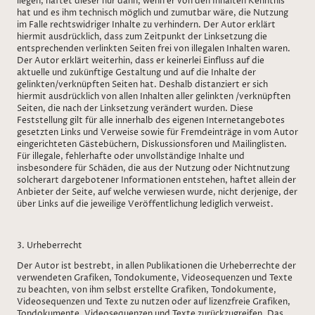
liegen, haftet dieser nur dann, wenn er von den Inhalten Kenntnis
hat und es ihm technisch möglich und zumutbar wäre, die Nutzung
im Falle rechtswidriger Inhalte zu verhindern. Der Autor erklärt
hiermit ausdrücklich, dass zum Zeitpunkt der Linksetzung die
entsprechenden verlinkten Seiten frei von illegalen Inhalten waren.
Der Autor erklärt weiterhin, dass er keinerlei Einfluss auf die
aktuelle und zukünftige Gestaltung und auf die Inhalte der
gelinkten/verknüpften Seiten hat. Deshalb distanziert er sich
hiermit ausdrücklich von allen Inhalten aller gelinkten /verknüpften
Seiten, die nach der Linksetzung verändert wurden. Diese
Feststellung gilt für alle innerhalb des eigenen Internetangebotes
gesetzten Links und Verweise sowie für Fremdeinträge in vom Autor
eingerichteten Gästebüchern, Diskussionsforen und Mailinglisten.
Für illegale, fehlerhafte oder unvollständige Inhalte und
insbesondere für Schäden, die aus der Nutzung oder Nichtnutzung
solcherart dargebotener Informationen entstehen, haftet allein der
Anbieter der Seite, auf welche verwiesen wurde, nicht derjenige, der
über Links auf die jeweilige Veröffentlichung lediglich verweist.
3. Urheberrecht
Der Autor ist bestrebt, in allen Publikationen die Urheberrechte der
verwendeten Grafiken, Tondokumente, Videosequenzen und Texte
zu beachten, von ihm selbst erstellte Grafiken, Tondokumente,
Videosequenzen und Texte zu nutzen oder auf lizenzfreie Grafiken,
Tondokumente, Videosequenzen und Texte zurückzugreifen. Das