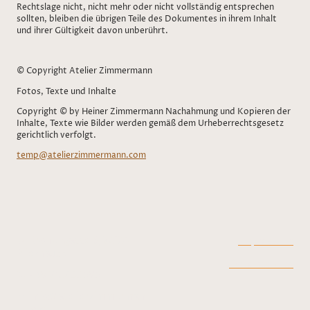
Rechtslage nicht, nicht mehr oder nicht vollständig entsprechen
sollten, bleiben die übrigen Teile des Dokumentes in ihrem Inhalt
und ihrer Gültigkeit davon unberührt.
© Copyright Atelier Zimmermann
Fotos, Texte und Inhalte
Copyright © by Heiner Zimmermann Nachahmung und Kopieren der
Inhalte, Texte wie Bilder werden gemäß dem Urheberrechtsgesetz
gerichtlich verfolgt.
temp@atelierzimmermann.com
📌 Kronengasse 6, 72124
Impressum
Pliezhausen
Datenschutz
📞 +49 7127 88595
📧 info@atelierzimmerman
n.com