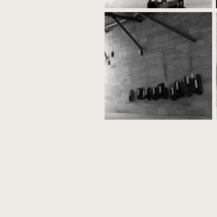
📌 Kronengasse 6, 72124 Pliezhau
📞 +49 7127 88595
📧 info@atelierzimmermann.com