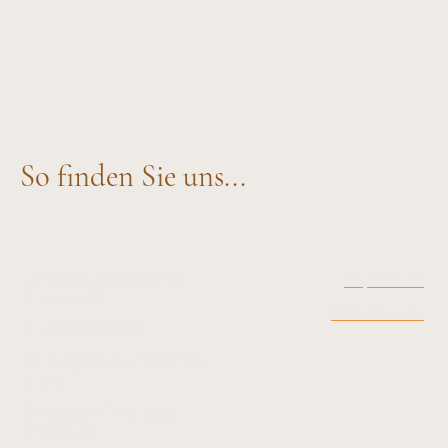
So finden Sie uns...
📌 Kronengasse 6, 72124
Impressum
Pliezhausen
Datenschutz
📞 +49 7127 88595
📧 info@atelierzimmerman
n.com
Öffnungszeiten: nach
Absprache