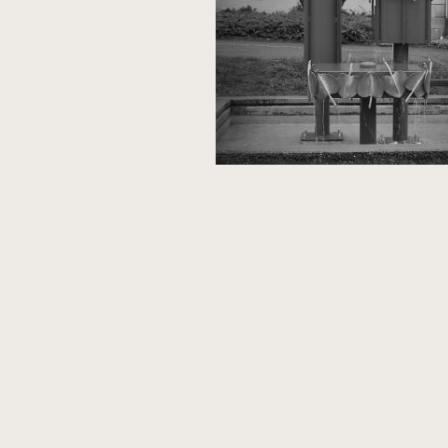
📌 Kronengasse 6, 72124 Pliezhau
📞 +49 7127 88595
📧 info@atelierzimmermann.com
Öffnungszeiten: nach Absprache
© Copyright 2026. Alle Rechte vo