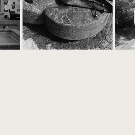
sen
rbehalten.